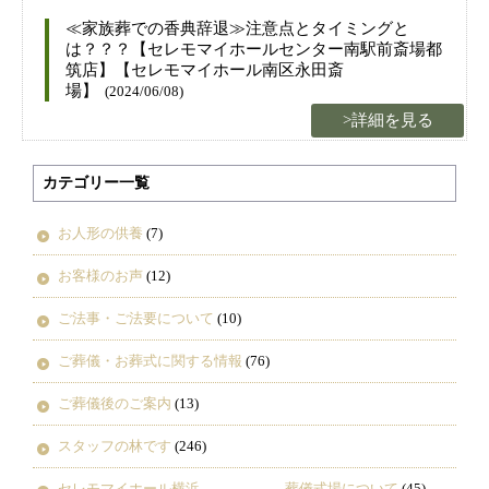
≪家族葬での香典辞退≫注意点とタイミングと
は？？？【セレモマイホールセンター南駅前斎場都
筑店】【セレモマイホール南区永田斎
場】
(2024/06/08)
>詳細を見る
カテゴリー一覧
お人形の供養
(7)
お客様のお声
(12)
ご法事・ご法要について
(10)
ご葬儀・お葬式に関する情報
(76)
ご葬儀後のご案内
(13)
スタッフの林です
(246)
セレモマイホール横浜 葬儀式場について
(45)