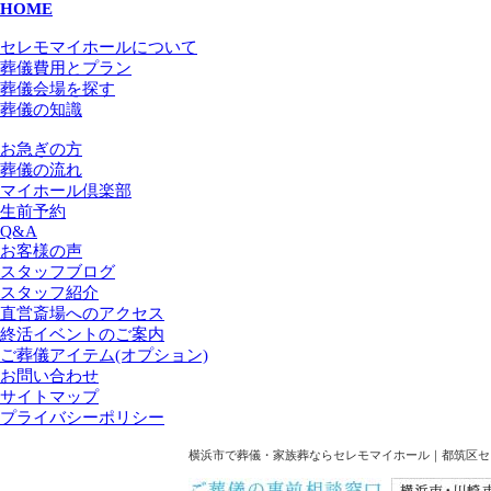
HOME
セレモマイホールについて
葬儀費用とプラン
葬儀会場を探す
葬儀の知識
お急ぎの方
葬儀の流れ
マイホール倶楽部
生前予約
Q&A
お客様の声
スタッフブログ
スタッフ紹介
直営斎場へのアクセス
終活イベントのご案内
ご葬儀アイテム(オプション)
お問い合わせ
サイトマップ
プライバシーポリシー
横浜市で葬儀・家族葬ならセレモマイホール｜都筑区セ