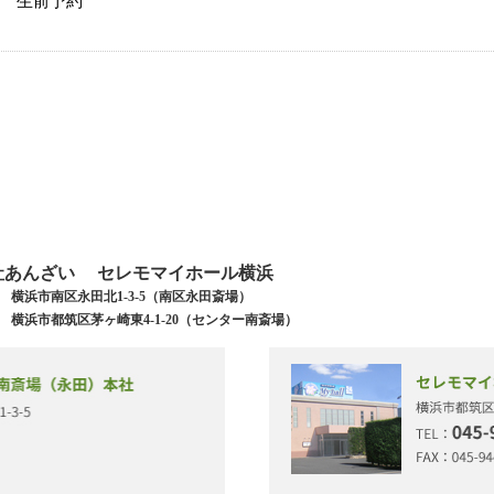
生前予約
社あんざい セレモマイホール横浜
071 横浜市南区永田北1-3-5（南区永田斎場）
033 横浜市都筑区茅ヶ崎東4-1-20（センター南斎場）