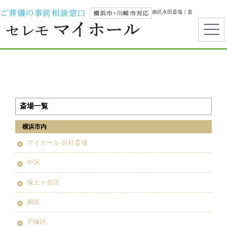
横浜市で葬儀・家族葬ならセレモマイホール｜都筑区センター南・南区永田斎場｜直
葬・一日葬・霊安室完備
斎場一覧
横浜市内
マイホール 自社斎場
中区
保土ヶ谷区
南区
戸塚区