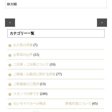
林大輔
＜
＞
カテゴリー一覧
お人形の供養
(7)
お客様のお声
(12)
ご法事・ご法要について
(10)
ご葬儀・お葬式に関する情報
(77)
ご葬儀後のご案内
(13)
スタッフの林です
(246)
セレモマイホール横浜 葬儀式場について
(45)