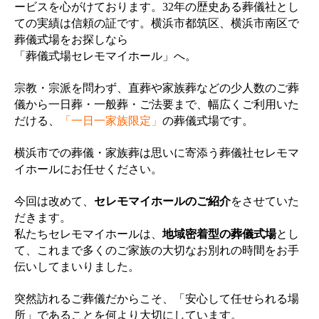
ービスを心がけております。32年の歴史ある葬儀社とし
ての実績は信頼の証です。横浜市都筑区、横浜市南区で
葬儀式場をお探しなら
「葬儀式場セレモマイホール」へ。
宗教・宗派を問わず、直葬や家族葬などの少人数のご葬
儀から一日葬・一般葬・ご法要まで、幅広くご利用いた
だける、
「一日一家族限定」
の
葬儀式場です。
横浜市での葬儀・家族葬は思いに寄添う葬儀社セレモマ
イホールにお任せください。
今回は改めて、
セレモマイホールのご紹介
をさせていた
だきます。
私たちセレモマイホールは、
地域密着型の葬儀式場
とし
て、これまで多くのご家族の大切なお別れの時間をお手
伝いしてまいりました。
突然訪れるご葬儀だからこそ、「安心して任せられる場
所」であることを何より大切にしています。